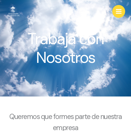
Ir
al
contenido
Trabaja con
Nosotros
Queremos que formes parte de nuestra
empresa